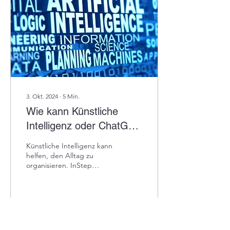
3. Okt. 2024
∙
5
Min.
Wie kann Künstliche
Intelligenz oder ChatGPT
Menschen in ihrem Alltag
Künstliche Intelligenz kann
unterstützen?
helfen, den Alltag zu
organisieren. InStep
Hauswirtschaftsservice
sorgt für die menschliche
Nähe, die fehlt.
28
1