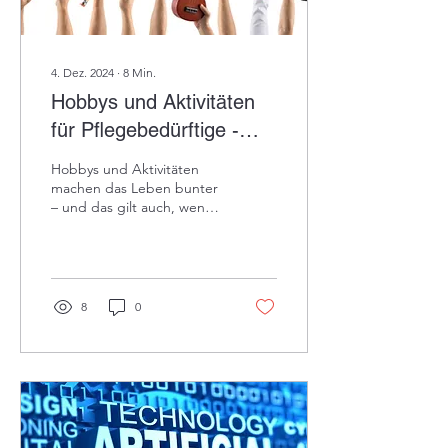
4. Dez. 2024
∙
8
Min.
Hobbys und Aktivitäten
für Pflegebedürftige -
TEIL 1
Hobbys und Aktivitäten
machen das Leben bunter
– und das gilt auch, wenn
Sie Pflege benötigen.
Vielleicht denken Sie
manchmal, dass Ihnen...
8
0